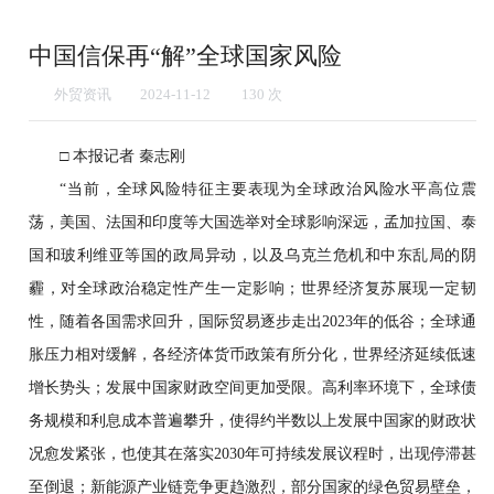
中国信保再“解”全球国家风险
外贸资讯
2024-11-12
1
30
次
□ 本报记者 秦志刚
“当前，全球风险特征主要表现为全球政治风险水平高位震
荡，美国、法国和印度等大国选举对全球影响深远，孟加拉国、泰
国和玻利维亚等国的政局异动，以及乌克兰危机和中东乱局的阴
霾，对全球政治稳定性产生一定影响；世界经济复苏展现一定韧
性，随着各国需求回升，国际贸易逐步走出2023年的低谷；全球通
胀压力相对缓解，各经济体货币政策有所分化，世界经济延续低速
增长势头；发展中国家财政空间更加受限。高利率环境下，全球债
务规模和利息成本普遍攀升，使得约半数以上发展中国家的财政状
况愈发紧张，也使其在落实2030年可持续发展议程时，出现停滞甚
至倒退；新能源产业链竞争更趋激烈，部分国家的绿色贸易壁垒，