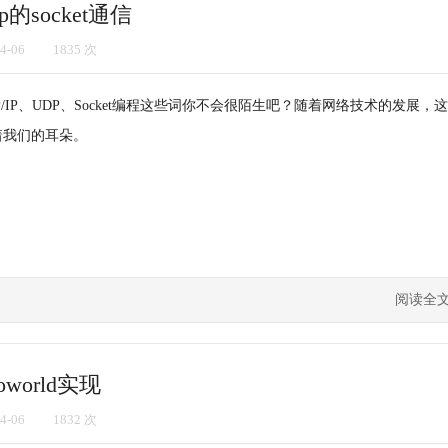
socket通信
4-06
1835 次
P/IP、UDP、Socket编程这些词你不会很陌生吧？随着网络技术的发展，这
着我们的耳朵。
阅读全
oworld实现
4-06
1832 次