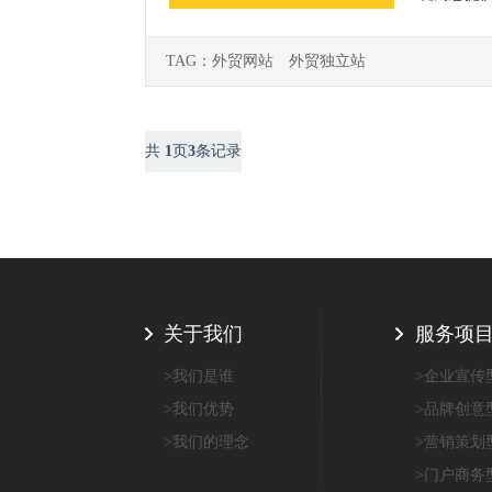
TAG：
外贸网站
外贸独立站
共
1
页
3
条记录
关于我们
服务项
>我们是谁
>企业宣传
>我们优势
>品牌创意
>我们的理念
>营销策划
>门户商务