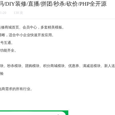
DIY装修/直播/拼团/秒杀/砍价/PHP全开源
1-20
1
30
次
义装修商城首页、会员中心，多套精美模板。
代码清晰，适合中小企业快速开发应用。
账号互通。
功能齐全。
块、秒杀模块、团购模块、积分商城模块、优惠券、满减送模块、新人送
验
有电商需求的所有行业。