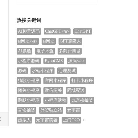
程序+后端源码+视频搭建教程
热搜关键词
AI聊天源码
ChatGPT</a>
ChatGPT
ai网址</a>
ai网址
GPT克隆人
AI换脸
电子木鱼
多商户商城
小程序源码
EyouCMS
源码</a>
源码
水站小程序
心理测试
猜歌小程序
官网小程序
打卡小程序
闯关小程序
微信闯关
同城配送
跑腿小程序
小程序活动
九宫格抽奖
盲盒抽奖
外贸独立站
元宇宙
表
虚拟人
元宇宙美容
上门O2O
>