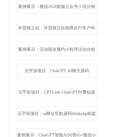
案例展示：微信2024新版公众号小说分销
源码 含6000多部热门小说数据 在线网
外贸独立站：外贸独立站电商自行车户外
电商购物商城 多语言多货币外贸商城
案例展示：活动报名预约小程序活动分组
小程序源码
元宇宙项目：ChatGPT AI聊天源码
ThinkPHP5.1+layui框架
元宇宙项目：GPTLink-ChatGPT付费站源
码-基于Hyperf+vue
元宇宙项目：ai网址导航源码thinkphp框架
案例展示：ChatGPT智能AI问答h5+微信小